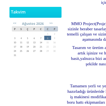
iç
Takvim
<<
>>
Ağustos 2026
MMO Project(Proje) 
sizinle beraber tasarl
P
S
Ç
P
C
C
P
temelli çalışan ve siz
1
2
aşamasında da
3
4
5
6
7
8
9
10
11
12
13
14
15
16
Tasarım ve üretim a
17
18
19
20
21
22
23
24
25
26
27
28
29
30
artık işinize ve 
31
basit,yalnızca bizi a
şekilde nası
Tamamen yerli ve yer
hazırladığı ürünlerid
iş makinesi modifika
boru hattı ekipmanları 